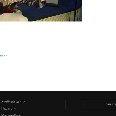
татей
Учебный центр
Запис
Педагоги
Мастер-Класс