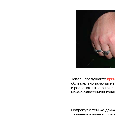
Теперь послушайте
прим
обязательно включите з
и расположить его так,
ма-а-а-алюсенький кончи
Попробуем тем же движе
движением правой руки в