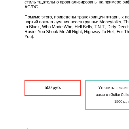
стиль тщательно проанализированы на примере риф
AC/DC.
Помимо этого, приведены транскрипции гитарных па
партий вокала лучших песен группы: Moneytalks, Thu
In Black, Who Made Who, Hell Bells, T.N.T., Dirty Deed
Rosie, You Shook Me All Night, Highway To Hell, For 
You).
500 руб.
Уточнить наличие 
заказ в «Guitar Col
1500 р.,